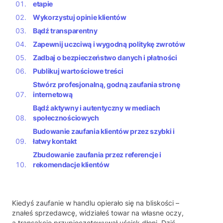
etapie
Wykorzystuj opinie klientów
Bądź transparentny
Zapewnij uczciwą i wygodną politykę zwrotów
Zadbaj o bezpieczeństwo danych i płatności
Publikuj wartościowe treści
Stwórz profesjonalną, godną zaufania stronę
internetową
Bądź aktywny i autentyczny w mediach
społecznościowych
Budowanie zaufania klientów przez szybki i
łatwy kontakt
Zbudowanie zaufania przez referencje i
rekomendacje klientów
Kiedyś zaufanie w handlu opierało się na bliskości –
znałeś sprzedawcę, widziałeś towar na własne oczy,
a transakcję przypieczętowywał uścisk dłoni. Dziś