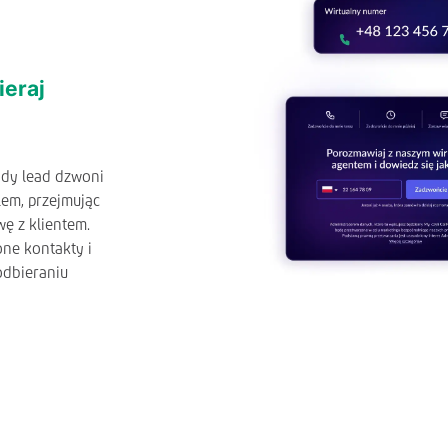
ieraj
 gdy lead dzwoni
lem, przejmując
ę z klientem.
one kontakty i
odbieraniu