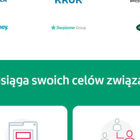
osiąga swoich celów zwią