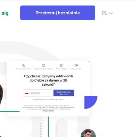
 się
PL
Przetestuj bezpłatnie