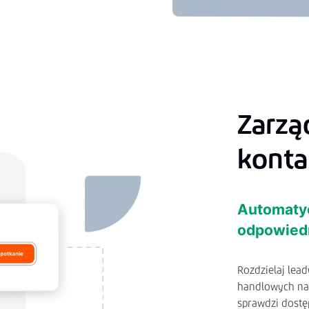
Zarzą
konta
Automatyc
odpowiedn
Rozdzielaj lea
handlowych na 
sprawdzi dostę