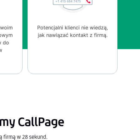
 swoim
Potencjalni klienci nie wiedzą,
lowym
jak nawiązać kontakt z firmą.
w do
w
śmy CallPage
 firmą w 28 sekund.