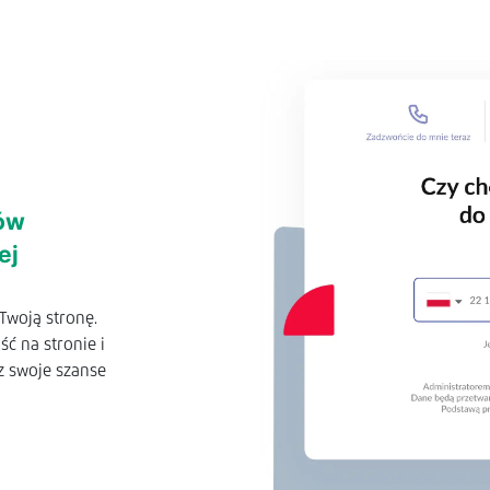
tów
ej
 Twoją stronę.
ć na stronie i
z swoje szanse