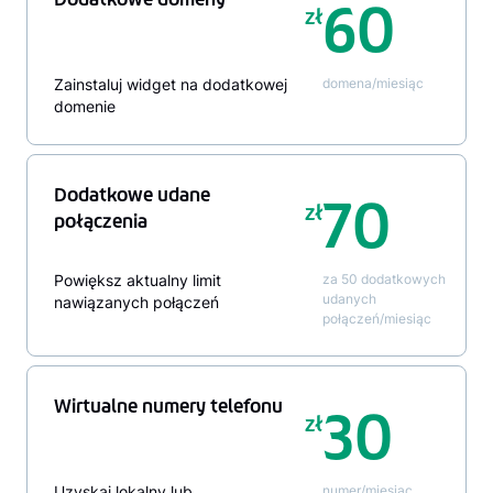
60
zł
Zainstaluj widget na dodatkowej
domena/miesiąc
domenie
Dodatkowe udane
70
zł
połączenia
Powiększ aktualny limit
za 50 dodatkowych
udanych
nawiązanych połączeń
połączeń/miesiąc
Wirtualne numery telefonu
30
zł
Uzyskaj lokalny lub
numer/miesiąc