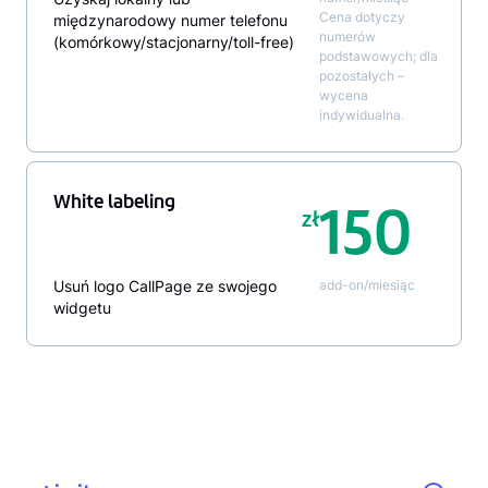
Cena dotyczy
międzynarodowy numer telefonu
numerów
(komórkowy/stacjonarny/toll-free)
podstawowych; dla
pozostałych –
wycena
indywidualna.
White labeling
150
zł
Usuń logo CallPage ze swojego
add-on/miesiąc
widgetu