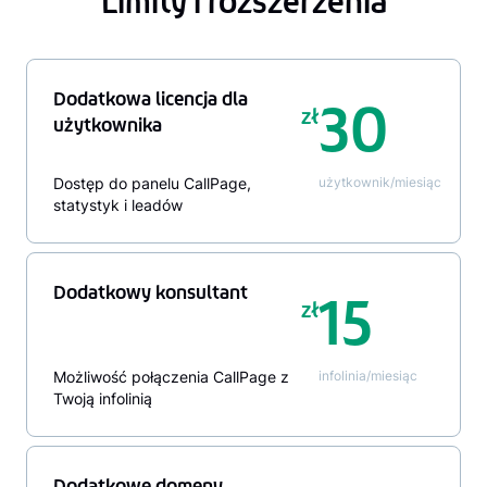
Limity i rozszerzenia
Dodatkowa licencja dla
30
zł
użytkownika
Dostęp do panelu CallPage,
użytkownik/miesiąc
statystyk i leadów
Dodatkowy konsultant
15
zł
Możliwość połączenia CallPage z
infolinia/miesiąc
Twoją infolinią
Dodatkowe domeny