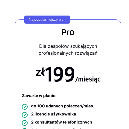
Najpopularniejszy plan
Pro
Dla zespołów szukających
profesjonalnych rozwiązań
199
zł
/miesiąc
Zawarte w planie:
do 100 udanych połączeń/mies.
2 licencje użytkownika
2 konsultantów telefonicznych