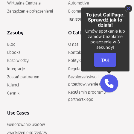
Wirtualna Centrala
Automotive
Zarządzanie połączeniami
E-commerce
To jest CallPage.
Turystyka
Sprawdź jak to
działa!
Umów spotkanie lub
Zasoby
O CallPage
zamów bezpłatne
połączenie w 3
Blog
O nas
sekundy!
Ebooks
Kontakt
TAK
Baza wiedzy
Polityka prywatności
Integracje
Regulamin
Zostań partnerem
Bezpieczeństwo i
przechowywanie danych
Klienci
Regulamin programu
Cennik
partnerskiego
Use Cases
Generowanie leadów
Zwiększenie sprzedaży