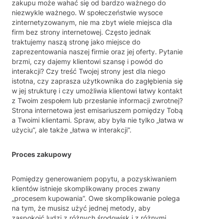
zakupu może wahać się od bardzo ważnego do
niezwykle ważnego. W społeczeństwie wysoce
zinternetyzowanym, nie ma zbyt wiele miejsca dla
firm bez strony internetowej. Często jednak
traktujemy naszą stronę jako miejsce do
zaprezentowania naszej firmie oraz jej oferty. Pytanie
brzmi, czy dajemy klientowi szansę i powód do
interakcji? Czy treść Twojej strony jest dla niego
istotna, czy zaprasza użytkownika do zagłębienia się
w jej strukturę i czy umożliwia klientowi łatwy kontakt
z Twoim zespołem lub przesłanie informacji zwrotnej?
Strona internetowa jest emisariuszem pomiędzy Tobą
a Twoimi klientami. Spraw, aby była nie tylko „łatwa w
użyciu”, ale także „łatwa w interakcji”.
Proces zakupowy
Pomiędzy generowaniem popytu, a pozyskiwaniem
klientów istnieje skomplikowany proces zwany
„procesem kupowania”. Owe skomplikowanie polega
na tym, że musisz użyć jednej metody, aby
zaspokoić ludzi z różnych środowisk i z różnymi