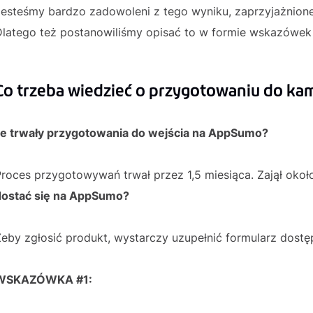
esteśmy bardzo zadowoleni z tego wyniku, zaprzyjażnione f
Dlatego też postanowiliśmy opisać to w formie wskazówek 
Co trzeba wiedzieć o przygotowaniu do ka
Ile trwały przygotowania do wejścia na AppSumo?
Proces przygotowywań trwał przez 1,5 miesiąca. Zajął oko
dostać się na AppSumo?
eby zgłosić produkt, wystarczy uzupełnić formularz dostę
WSKAZÓWKA #1: