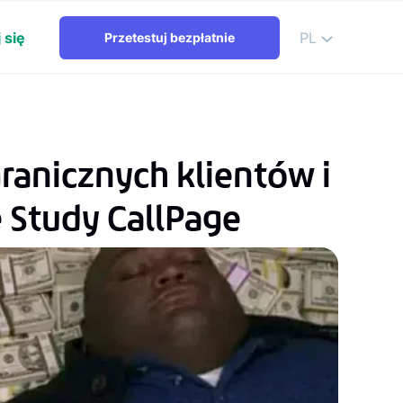
 się
PL
Przetestuj bezpłatnie
ranicznych klientów i
e Study CallPage