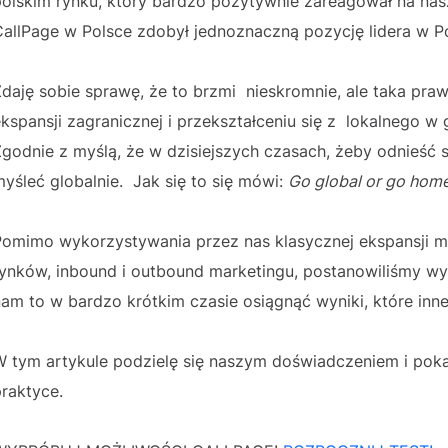
polskim rynku, który bardzo pozytywnie zareagował na nas
CallPage w Polsce zdobył jednoznaczną pozycję lidera w 
daję sobie sprawę, że to brzmi nieskromnie, ale taka praw
kspansji zagranicznej i przekształceniu się z lokalnego 
godnie z myślą, że w dzisiejszych czasach, żeby odnieść 
yśleć globalnie. Jak się to się mówi:
Go global or go hom
omimo wykorzystywania przez nas klasycznej ekspansji mar
rynków, inbound i outbound marketingu, postanowiliśmy 
am to w bardzo krótkim czasie osiągnąć wyniki, które inn
W tym artykule podzielę się naszym doświadczeniem i poka
raktyce.