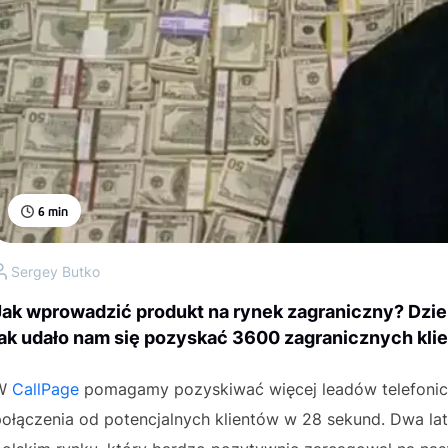
6
min
Sergey Butko
Jak wprowadzić produkt na rynek zagraniczny? Dziel
jak udało nam się pozyskać 3600 zagranicznych klie
W
CallPage
pomagamy pozyskiwać więcej leadów telefonicz
połączenia od potencjalnych klientów w 28 sekund. Dwa l