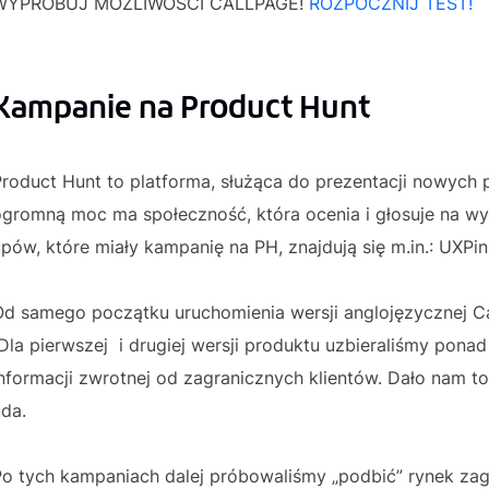
WYPRÓBUJ MOŻLIWOŚCI CALLPAGE!
ROZPOCZNIJ TEST!
Kampanie na Product Hunt
roduct Hunt to platforma, służąca do prezentacji nowych 
gromną moc ma społeczność, która ocenia i głosuje na wyb
pów, które miały kampanię na PH, znajdują się m.in.: UXPi
Od samego początku uruchomienia wersji anglojęzycznej Ca
la pierwszej i drugiej wersji produktu uzbieraliśmy pona
nformacji zwrotnej od zagranicznych klientów. Dało nam to
da.
o tych kampaniach dalej próbowaliśmy „podbić” rynek zagr