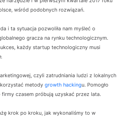
ze narzędzie i w pierwszym kwartale 2017 roku
Polsce, wśród podobnych rozwiązań.
da i ta sytuacja pozwoliła nam myśleć o
w globalnego gracza na rynku technologicznym.
sukces, każdy startup technologiczny musi
e
.
ketingowej, czyli zatrudniania ludzi z lokalnych
wykorzystać metody
growth hacking
u. Pomogło
e firmy czasem próbują uzyskać przez lata.
żę krok po kroku, jak wykonaliśmy to w