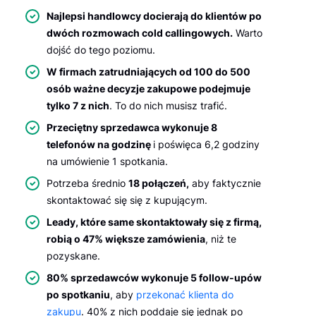
Najlepsi handlowcy docierają do klientów po
dwóch rozmowach cold callingowych.
Warto
dojść do tego poziomu.
W firmach zatrudniających od 100 do 500
osób ważne decyzje zakupowe podejmuje
tylko 7 z nich
. To do nich musisz trafić.
Przeciętny sprzedawca wykonuje 8
telefonów na godzinę
i poświęca 6,2 godziny
na umówienie 1 spotkania.
Potrzeba średnio
18 połączeń,
aby faktycznie
skontaktować się się z kupującym.
Leady, które same skontaktowały się z firmą,
robią o 47% większe zamówienia
, niż te
pozyskane.
80% sprzedawców wykonuje 5 follow-upów
po spotkaniu
, aby
przekonać klienta do
zakupu
. 40% z nich poddaje się jednak po