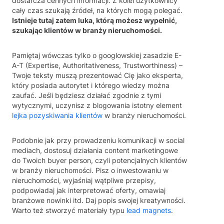
dostarcza cennych informacji. Z kolei użytkownicy
cały czas szukają źródeł, na których mogą polegać.
Istnieje tutaj zatem luka, którą możesz wypełnić,
szukając klientów w branży nieruchomości.
Pamiętaj wówczas tylko o googlowskiej zasadzie E-
A-T (Expertise, Authoritativeness, Trustworthiness) –
Twoje teksty muszą prezentować Cię jako eksperta,
który posiada autorytet i którego wiedzy można
zaufać. Jeśli będziesz działać zgodnie z tymi
wytycznymi, uczynisz z blogowania istotny element
lejka pozyskiwania klientów
w branży nieruchomości.
Podobnie jak przy prowadzeniu komunikacji w social
mediach, dostosuj działania content marketingowe
do Twoich buyer person, czyli potencjalnych klientów
w branży nieruchomości. Pisz o inwestowaniu w
nieruchomości, wyjaśniaj wątpliwe przepisy,
podpowiadaj jak interpretować oferty, omawiaj
branżowe nowinki itd. Daj popis swojej kreatywności.
Warto też stworzyć materiały typu
lead magnets
.