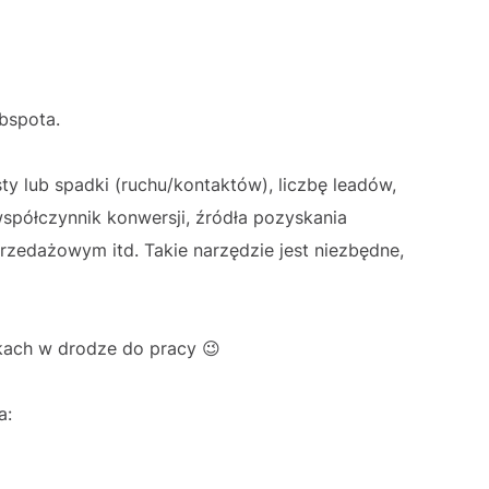
bspota.
ty lub spadki (ruchu/kontaktów), liczbę leadów,
 współczynnik konwersji, źródła pozyskania
przedażowym itd. Takie narzędzie jest niezbędne,
rkach w drodze do pracy 😉
a: