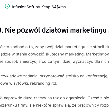
InfusionSoft by Keap 64$/ms
3. Nie pozwól działowi marketingu 
arto zadbać o to, żeby twój dział marketingu nie stracił sku
będzie w stanie dowozić skuteczny marketing. Marketingow
ie sposób zmierzyć, a co za tym idzie, wyznaczyć dla nich
Przykładowe zadania: przygotować stoisko na konferencję,
owe wizytówki, rebranding itd.
To naprawdę dużo rzeczy na raz do ogarnięcia! Cześć z nic
izerunku firmy, ale niektóre sprawiają, że pracownicy rozpra