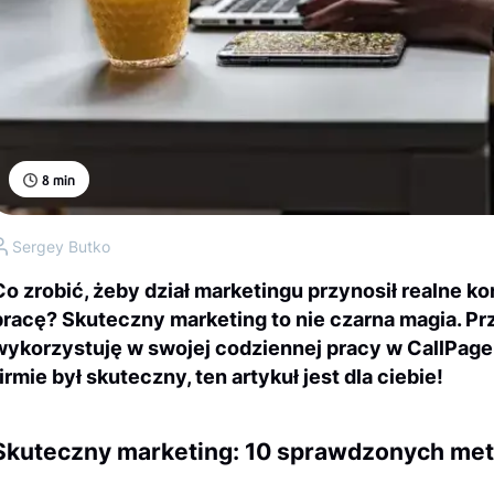
8
min
Sergey Butko
Co zrobić, żeby dział marketingu przynosił realne k
pracę? Skuteczny marketing to nie czarna magia. P
wykorzystuję w swojej codziennej pracy w CallPage.
firmie był skuteczny, ten artykuł jest dla ciebie!
Skuteczny marketing: 10 sprawdzonych me