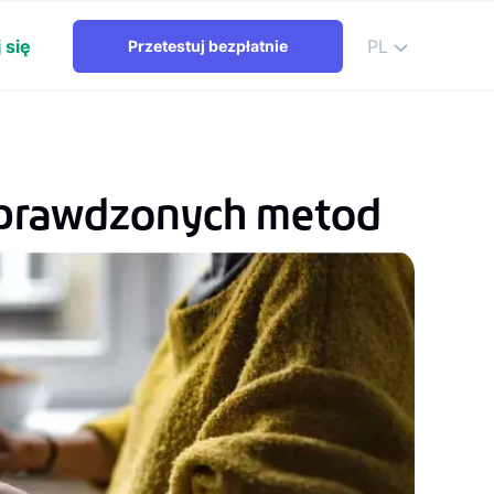
 się
PL
Przetestuj bezpłatnie
 sprawdzonych metod