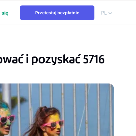
 się
PL
Przetestuj bezpłatnie
ować i pozyskać 5716