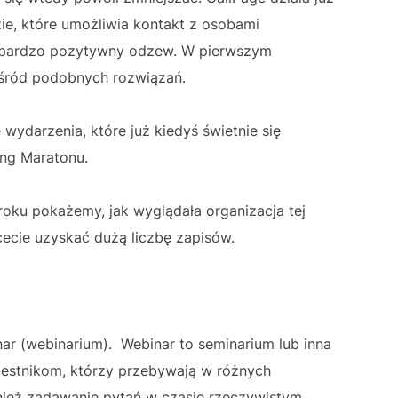
ie, które umożliwia kontakt z osobami
y bardzo pozytywny odzew. W pierwszym
 wśród podobnych rozwiązań.
wydarzenia, które już kiedyś świetnie się
ing Maratonu.
roku pokażemy, jak wyglądała organizacja tej
hcecie uzyskać dużą liczbę zapisów.
r (webinarium). Webinar to seminarium lub inna
czestnikom, którzy przebywają w różnych
wnież zadawanie pytań w czasie rzeczywistym.