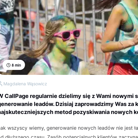
8
min
Magdalena Wąsowicz
W CallPage regularnie dzielimy się z Wami nowymi 
generowanie leadów. Dzisiaj zaprowadzimy Was za k
najskuteczniejszych metod pozyskiwania nowych ko
Jak wszyscy wiemy, generowanie nowych leadów nie jest ła
d dłuższego czasu. Zasób potencjalnych klientów zaczyna 