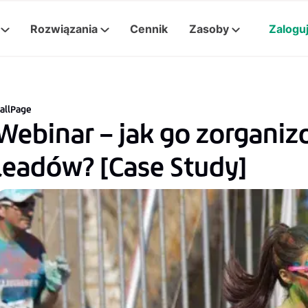
Rozwiązania
Cennik
Zasoby
Zaloguj
allPage
Webinar – jak go zorganiz
leadów? [Case Study]