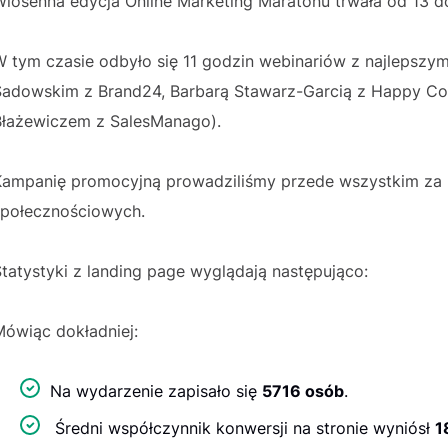
Wiosenna edycja Online Marketing Maratonu trwała od 13 d
 tym czasie odbyło się 11 godzin webinariów z najlepszym
Sadowskim z Brand24, Barbarą Stawarz-Garcią z Happy Co
Błażewiczem z SalesManago).
Kampanię promocyjną prowadziliśmy przede wszystkim za 
społecznościowych.
tatystyki z landing page wyglądają następująco:
Mówiąc dokładniej:
Na wydarzenie zapisało się
5716 osób
.
Średni współczynnik konwersji na stronie wyniósł
1