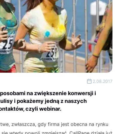
2.08.2017
sposobami na zwiększenie konwersji i
ulisy i pokażemy jedną z naszych
ntaktów, czyli webinar.
twe, zwłaszcza, gdy firma jest obecna na rynku
się wtedy powoli zmniejszać. CallPage działa już