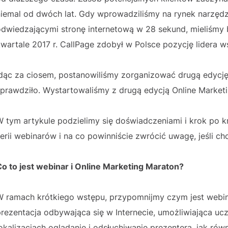
niemal od dwóch lat. Gdy wprowadziliśmy na rynek narzędz
odwiedzającymi stronę internetową w 28 sekund, mieliśm
kwartale 2017 r. CallPage zdobył w Polsce pozycję lidera
dąc za ciosem, postanowiliśmy zorganizować drugą edycję 
sprawdziło. Wystartowaliśmy z drugą edycją Online Market
 tym artykule podzielimy się doświadczeniami i krok po k
erii webinarów i na co powinniście zwrócić uwagę, jeśli c
Co to jest webinar i Online Marketing Maraton?
W ramach krótkiego wstępu, przypomnijmy czym jest webina
prezentacja odbywająca się w Internecie, umożliwiająca u
okalizacjach oglądanie i odsłuchiwanie prezentera, jak ró