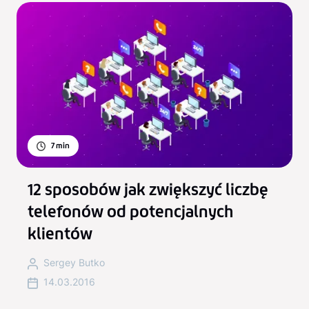
7
min
12 sposobów jak zwiększyć liczbę
telefonów od potencjalnych
klientów
Sergey Butko
14.03.2016