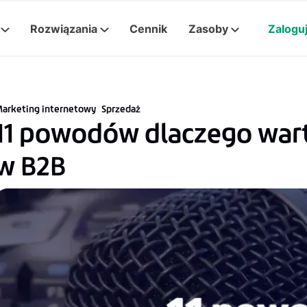
Rozwiązania
Cennik
Zasoby
Zaloguj
arketing internetowy
Sprzedaż
11 powodów dlaczego war
w B2B