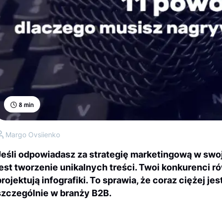
8
min
Margo Ovsiienko
Jeśli odpowiadasz za strategię marketingową w swoj
jest tworzenie unikalnych treści. Twoi konkurenci r
projektują infografiki. To sprawia, że coraz ciężej j
szczególnie w branży B2B.