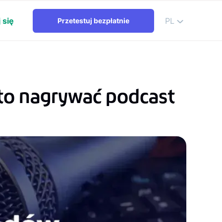
 się
PL
Przetestuj bezpłatnie
to nagrywać podcast