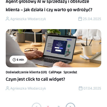
Agent głosowy AI w sprzedaży i obsłudze
klienta – jak działa i czy warto go wdrożyć?
Agnieszka Włodarczyk
25.04.2025
6
min
Doświadczenie klienta (UX)
CallPage
Sprzedaż
Czym jest click to call widget?
Agnieszka Włodarczyk
07.04.2025