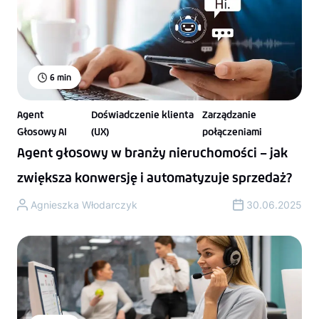
6
min
Agent
Doświadczenie klienta
Zarządzanie
Głosowy AI
(UX)
połączeniami
Agent głosowy w branży nieruchomości – jak
zwiększa konwersję i automatyzuje sprzedaż?
Agnieszka Włodarczyk
30.06.2025