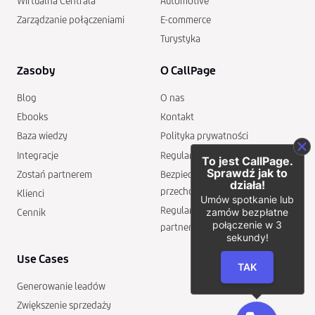
Wirtualna Centrala
Automotive
Zarządzanie połączeniami
E-commerce
Turystyka
Zasoby
O CallPage
Blog
O nas
Ebooks
Kontakt
Baza wiedzy
Polityka prywatności
Integracje
Regulamin
To jest CallPage.
Sprawdź jak to
Zostań partnerem
Bezpieczeństwo i
działa!
przechowywanie danych
Klienci
Umów spotkanie lub
Regulamin programu
zamów bezpłatne
Cennik
połączenie w 3
partnerskiego
sekundy!
Use Cases
TAK
Generowanie leadów
Zwiększenie sprzedaży