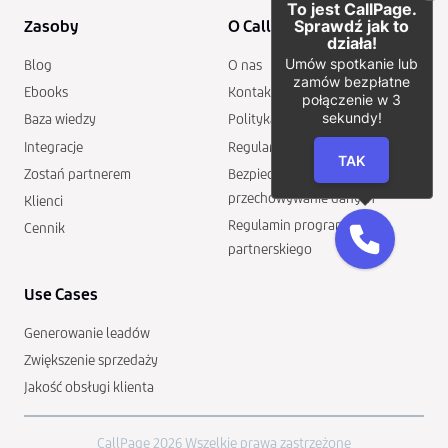
To jest CallPage.
Sprawdź jak to
Zasoby
O CallPage
działa!
Umów spotkanie lub
Blog
O nas
zamów bezpłatne
Ebooks
Kontakt
połączenie w 3
sekundy!
Baza wiedzy
Polityka prywatności
Integracje
Regulamin
TAK
Zostań partnerem
Bezpieczeństwo i
przechowywanie danych
Klienci
Regulamin programu
Cennik
partnerskiego
Use Cases
Generowanie leadów
Zwiększenie sprzedaży
Jakość obsługi klienta
CallPage 2026 Wszelkie prawa zastrzeżone